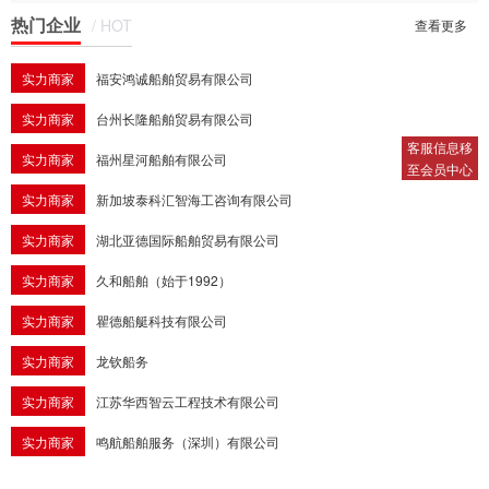
热门企业
/ HOT
07:57:48.0
查看更多
实力商家
福安鸿诚船舶贸易有限公司
实力商家
台州长隆船舶贸易有限公司
客服信息移
实力商家
福州星河船舶有限公司
至会员中心
实力商家
新加坡泰科汇智海工咨询有限公司
实力商家
湖北亚德国际船舶贸易有限公司
实力商家
久和船舶（始于1992）
实力商家
瞿德船艇科技有限公司
实力商家
龙钦船务
实力商家
江苏华西智云工程技术有限公司
实力商家
鸣航船舶服务（深圳）有限公司