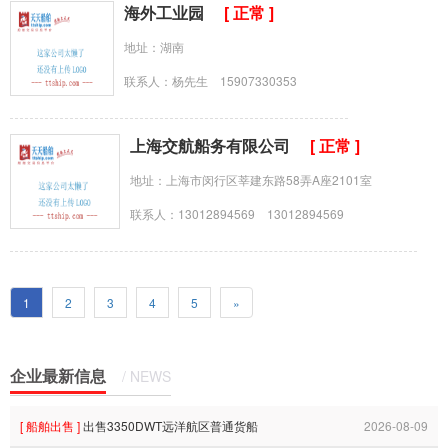
海外工业园
[ 正常 ]
地址：湖南
联系人：杨先生 15907330353
上海交航船务有限公司
[ 正常 ]
地址：上海市闵行区莘建东路58弄A座2101室
联系人：13012894569 13012894569
1
2
3
4
5
»
企业最新信息
/ NEWS
[ 船舶出售 ]
出售3350DWT远洋航区普通货船
2026-08-09