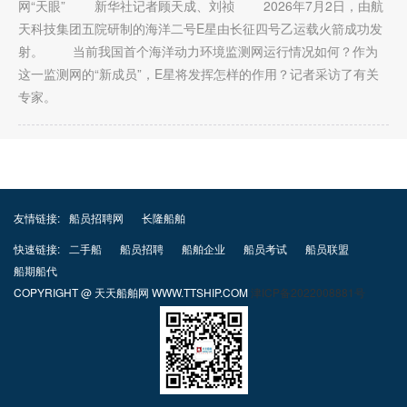
网“天眼” 新华社记者顾天成、刘祯 2026年7月2日，由航
天科技集团五院研制的海洋二号E星由长征四号乙运载火箭成功发
射。 当前我国首个海洋动力环境监测网运行情况如何？作为
这一监测网的“新成员”，E星将发挥怎样的作用？记者采访了有关
专家。
友情链接:
船员招聘网
长隆船舶
快速链接:
二手船
船员招聘
船舶企业
船员考试
船员联盟
船期船代
COPYRIGHT @ 天天船舶网 WWW.TTSHIP.COM
津ICP备2022008881号