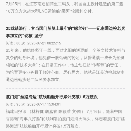
7月25日，在江苏南通招商重工码头，我国自主设计建造的第二艘
18万立方米超大型LNG运输船“果阿”轮顺利交付。
25载踏浪行，甘当国门船艇上最牢的“螺丝钉”——记南通边检老兵
李加立的“硬核”坚守
阅读：80 次 2026-07-21 08:25:15
25年来，他始终坚守一线，面对老旧的巡逻艇、全英文技术资料与
复杂的勤务环境，他凭借一股钻研的韧劲，从普通战士成长为船艇
领域的“技术大拿”；在日常工作中，他主动扛起“传帮带”的责任，
为培育更多业务骨干倾注心血、尽心尽力。他就是江苏边检总站南
通边检站执勤二队民警李加立。
厦门港“丝路海运”航线船舶开行累计突破1.5万艘次
阅读：95 次 2026-07-17 15:04:01
福建日报讯 （林梓健 胡嘉睿 陈颖维 文/图） 7月16日，随着中国
香港籍“海丰八打雁”轮顺利靠泊厦门港海天码头，标志着厦门港“丝
路海运”航线船舶开行累计突破1.5万艘次。