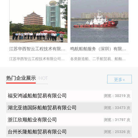
江苏华西智云工程技术有限公司
鸣航船舶服务（深圳）有限公司
江苏华西智云工程技术有限公司总部办公室位于长江三角洲中腹的江苏省江阴市华士镇华西村，紧邻沪武高速华西高速路口，沿江高速、澄东大道纵横穿境而过。无锡、苏州、南京、上海等周边大中城市，均在一个多小时内车程到达。区位优势得天独厚，交通优势方便快捷。公司经营范围为海洋工程装备研发、制造、销售，环境保护专用设备制造、销售，环保咨询服务，船用配套设备制造，海洋风电相关系统研发、销售。主要经营产品有船舶脱硫设备，波浪补偿抱桩器、海上吊机防风系统以及其他海洋工程高端装备。
各类新造船、二手船贸易、船舶进出口代理等业务。信誉是根本，祝愿各位新老朋友顺顺利利！合作双赢，共同发展！
热门企业展示
/HOT
更多+
福安鸿诚船舶贸易有限公司
浏览：38219 次
湖北亚德国际船舶贸易有限公司
浏览：33473 次
浙江欣顺船业有限公司
浏览：31797 次
台州长隆船舶贸易有限公司
浏览：25326 次