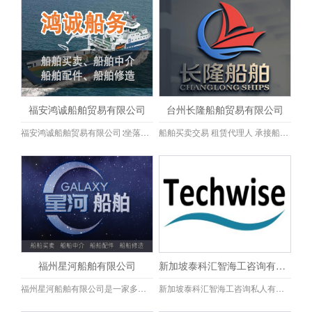
福安鸿诚船舶贸易有限公司
台州长隆船舶贸易有限公司
福安鸿诚船舶贸易有限公司∶坐落在福建省宁德市福安市甘棠镇海峡大茶都6幢10号，是一家多元化服务发展的船舶企业，具有独立法人资格和进出口经营权。 公司主营船舶制造，船舶改装，船舶设计，船舶买卖，船舶评估，船舶租赁和资产并购，旧船回收拆解，一直致力于为国内外的船东在船舶建造，船舶设计以及船舶经纪等方面提供服务，有着丰富的船舶建造，设计，服务和代理经验，希望通过我们的专业精神以及努力，能为您驾起一座船舶贸易的桥梁。 期待您与我们取得联系，为您提供优质的服务。
船舶买卖交易 租赁代理人 承接船舶订造
福州星河船舶有限公司
新加坡泰科汇智海工咨询有限公司
福州星河船舶有限公司是一家多元化发展服务于船舶行业上下游的专业公司，具有独立法人资格和进出口经营权。公司的理念是为客户提供一站式的解决方案服务商。公司具有丰富的改外贸船相关经验，公司同国内福建、浙江、江苏、山东多家船厂签署合作协议，优先为客户提供船坞和高性价比的外贸改造方案和新造船方案，通过和国内外各船级社和船旗国海事主管当局、保险公司以及船东协会合作为客户提供便捷式船检服务、办理外国旗和保险服务，让客户购船无忧。 公司网址：www.fzxhship.com
新加坡泰科汇智海工咨询私人有限公司为海工船舶，海洋石油和天然气以及海上风电行业提供工程设计，海事保障及项目咨询服务。公司专注亚太地区海工船舶市场，由各地的专业团队为您提供海工船舶买卖和租赁咨询，船舶检验，技术评估，商务谈判及船舶交接一条龙服务。www.techwise-offshore.com