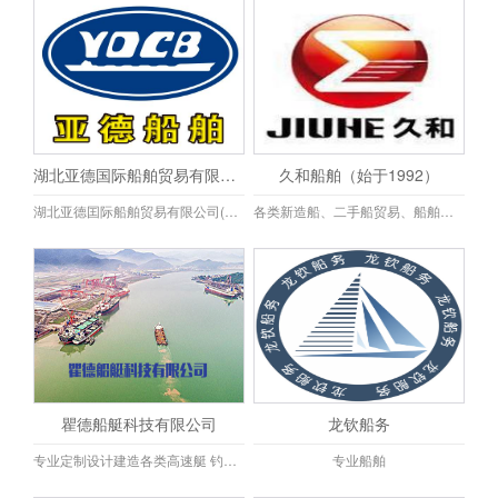
湖北亚德国际船舶贸易有限公司
久和船舶（始于1992）
湖北亚德囯际船舶贸易有限公司(原东方国际船舶有限公司)主要代理经营国内外各类新造船,二手船及船用柴油机业务,经营的产品有:散货船,集装箱船,油船,挖泥船,吸沙船,起重船,拖船.驳船,化学品船,液化石油气船,海洋工程船,船用柴油机及辅机等,目前已和30多个国家的同行建立了良好的贸易合作关系,丰富的客户资源、完善的销售网络、专业的经营队伍、雄厚的经济实力、本公司坚持"用户至上,诚信经营"的理念,热忱为国内外造船航运企业或个人提供一流服务,,.欢迎国内外朋友同仁光临合作，信息互动，诚信买卖，共同发展。
各类新造船、二手船贸易、船舶进出口代理等业务。信誉是根本，祝愿各位新老朋友顺顺利利！合作双赢，共同发展！
瞿德船艇科技有限公司
龙钦船务
专业定制设计建造各类高速艇 钓鱼艇 游艇 工作艇 快艇 .....13958669587瞿先生
专业船舶