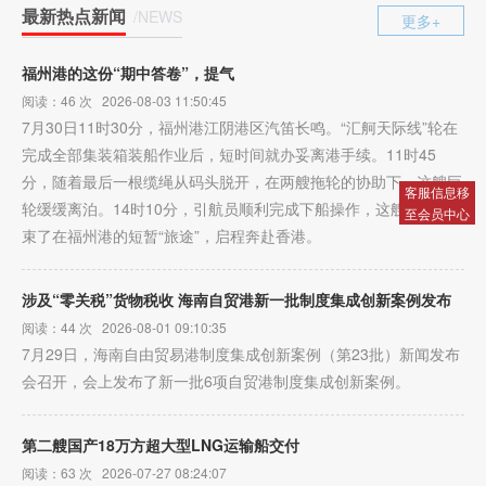
最新热点新闻
/NEWS
更多+
福州港的这份“期中答卷”，提气
阅读：46 次 2026-08-03 11:50:45
7月30日11时30分，福州港江阴港区汽笛长鸣。“汇舸天际线”轮在
完成全部集装箱装船作业后，短时间就办妥离港手续。11时45
分，随着最后一根缆绳从码头脱开，在两艘拖轮的协助下，这艘巨
客服信息移
轮缓缓离泊。14时10分，引航员顺利完成下船操作，这艘货轮结
至会员中心
束了在福州港的短暂“旅途”，启程奔赴香港。
涉及“零关税”货物税收 海南自贸港新一批制度集成创新案例发布
阅读：44 次 2026-08-01 09:10:35
7月29日，海南自由贸易港制度集成创新案例（第23批）新闻发布
会召开，会上发布了新一批6项自贸港制度集成创新案例。
第二艘国产18万方超大型LNG运输船交付
阅读：63 次 2026-07-27 08:24:07