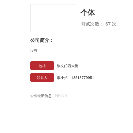
个体
浏览次数： 67 次
公司简介：
没有
地址
崇文门西大街
联系人
李小姐 18518779951
/ NEWS
企业最新信息